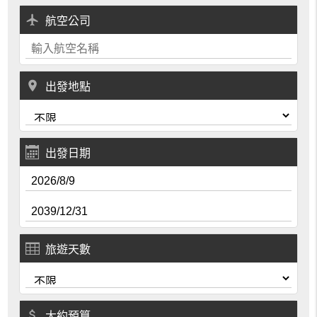
local_airport
航空公司
place
出發地點
出發日期
旅遊天數
attach_money
大約預算