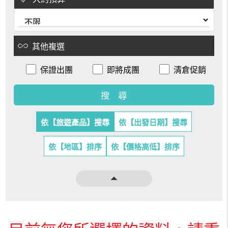
all_inclusive
其他複選
保證出團
即將成團
清倉促銷
依【旅遊產品】搜尋
依【出發日期】搜尋
依【地區】排序
依【價格高低】排序
arrow_drop_up